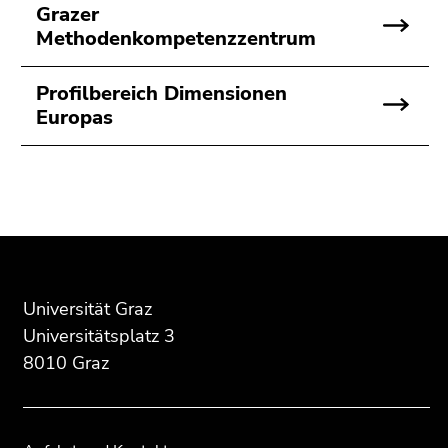
Grazer
Methodenkompetenzzentrum
Profilbereich Dimensionen
Europas
Beginn
Ende
Ende
des
dieses
dieses
Seitenbereichs:
Seitenbereichs.
Seitenbereichs.
Zusatzinformationen:
Zur
Zur
Übersicht
Übersicht
Universität Graz
der
der
Universitätsplatz 3
Seitenbereiche
Seitenbereiche
8010 Graz