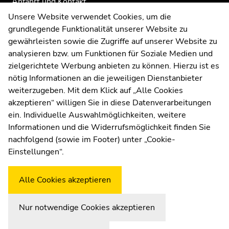
Anfahrt und Kontakt
Kommunikation und Öffentlichkeitsarbeit
Unsere Website verwendet Cookies, um die
grundlegende Funktionalität unserer Website zu
Moodle
gewährleisten sowie die Zugriffe auf unserer Website zu
UNIGRAZonline
analysieren bzw. um Funktionen für Soziale Medien und
Impressum
zielgerichtete Werbung anbieten zu können. Hierzu ist es
Datenschutzerklärung
nötig Informationen an die jeweiligen Dienstanbieter
Cookie-Einstellungen
weiterzugeben. Mit dem Klick auf „Alle Cookies
Barrierefreiheitserklärung
akzeptieren“ willigen Sie in diese Datenverarbeitungen
ein. Individuelle Auswahlmöglichkeiten, weitere
Informationen und die Widerrufsmöglichkeit finden Sie
nachfolgend (sowie im Footer) unter „Cookie-
Wetterstation
Uni Graz
Einstellungen“.
Alle Cookies akzeptieren
Nur notwendige Cookies akzeptieren