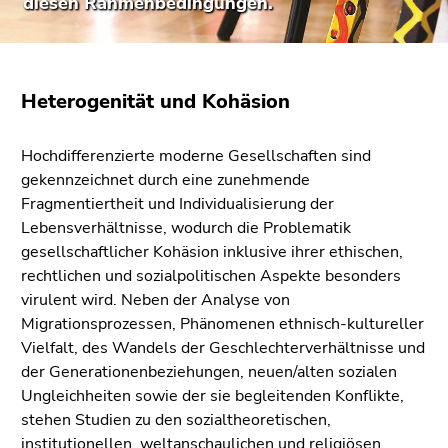
diesen Rahmenbedingungen.
bestätigen
Sie diesen
Link.
Beginn
Zum
Heterogenität und Kohäsion
des
Inhalt
Seitenbereichs:
(Zugriffstaste
Hochdifferenzierte moderne Gesellschaften sind
Seitenbereiche:
1)
gekennzeichnet durch eine zunehmende
Zur
Fragmentiertheit und Individualisierung der
Positionsanzeige
Lebensverhältnisse, wodurch die Problematik
(Zugriffstaste
gesellschaftlicher Kohäsion inklusive ihrer ethischen,
2)
rechtlichen und sozialpolitischen Aspekte besonders
Zur
virulent wird. Neben der Analyse von
Hauptnavigation
Migrationsprozessen, Phänomenen ethnisch-kultureller
(Zugriffstaste
Vielfalt, des Wandels der Geschlechterverhältnisse und
3)
der Generationenbeziehungen, neuen/alten sozialen
Zur
Ungleichheiten sowie der sie begleitenden Konflikte,
Unternavigation
stehen Studien zu den sozialtheoretischen,
(Zugriffstaste
institutionellen, weltanschaulichen und religiösen