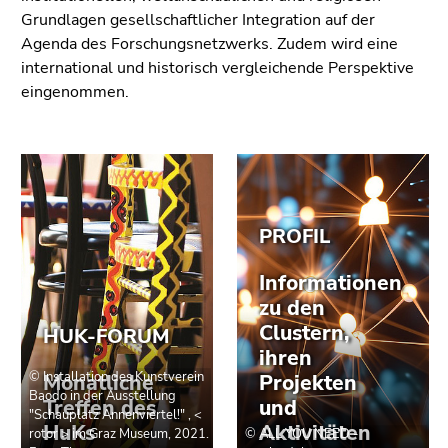
4)
Grundlagen gesellschaftlicher Integration auf der
Zu
Agenda des Forschungsnetzwerks. Zudem wird eine
den
international und historisch vergleichende Perspektive
Zusatzinformationen
eingenommen.
(Zugriffstaste
5)
Zu
den
Seiteneinstellungen
(Benutzer/Sprache)
(Zugriffstaste
8)
Zur
Suche
(Zugriffstaste
9)
Ende
dieses