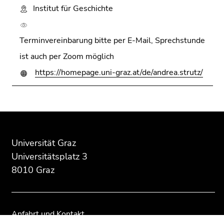
Institut für Geschichte
Terminvereinbarung bitte per E-Mail, Sprechstunde
ist auch per Zoom möglich
https://homepage.uni-graz.at/de/andrea.strutz/
Beginn
Ende
Ende
des
dieses
dieses
Seitenbereichs:
Seitenbereichs.
Seitenbereichs.
Universität Graz
Zusatzinformationen:
Zur
Zur
Universitätsplatz 3
Übersicht
Übersicht
8010 Graz
der
der
Seitenbereiche
Seitenbereiche
Anfahrt und Kontakt