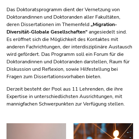
bestätigen
Sie diesen
Das Doktoratsprogramm dient der Vernetzung von
Link.
Doktorandinnen und Doktoranden aller Fakultäten,
deren Dissertationen im Themenfeld
„Migration-
Beginn
Zum
Diversität-Globale Gesellschaften“
angesiedelt sind.
des
Inhalt
Es eröffnet sich die Möglichkeit des Kontaktes mit
Seitenbereichs:
(Zugriffstaste
anderen Fachrichtungen, der interdisziplinäre Austausch
Seitenbereiche:
1)
wird gefördert. Das Programm soll ein Forum für die
Zur
Doktorandinnen und Doktoranden darstellen, Raum für
Positionsanzeige
Diskussion und Reflexion, sowie Hilfestellung bei
(Zugriffstaste
Fragen zum Dissertationsvorhaben bieten.
2)
Derzeit besteht der Pool aus 11 Lehrenden, die ihre
Zur
Expertise in unterschiedlichsten Ausrichtungen, mit
Hauptnavigation
mannigfachen Schwerpunkten zur Verfügung stellen.
(Zugriffstaste
3)
Zur
Unternavigation
(Zugriffstaste